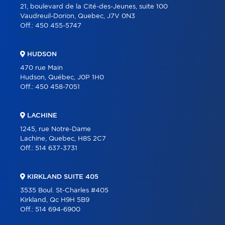
21, boulevard de la Cité-des-Jeunes, suite 100
CAREER
Vaudreuil-Dorion, Quebec, J7V 0N3
Off.:
450 455-5747
BLOG
CONTACT
HUDSON
470 rue Main
Hudson, Québec, J0P 1H0
Off.:
450 458-7051
LACHINE
1245, rue Notre-Dame
Lachine, Quebec, H8S 2C7
Off.:
514 637-3731
KIRKLAND SUITE 405
3535 Boul. St-Charles #405
Kirkland, Qc H9H 5B9
Off.:
514 694-6900