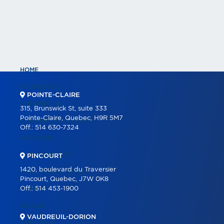
HOME
PROPERTIES
POINTE-CLAIRE
COMMERCIAL
315, Brunswick St, suite 333
Pointe-Claire, Quebec, H9R 5M7
COMMERCIAL LISTINGS
Off.:
514 630-7324
PARTNERS
OUR PROGRAMS
PINCOURT
1420, boulevard du Traversier
REAL ESTATE TOOLS
Pincourt, Quebec, J7W 0K8
Off.:
514 453-1900
BUYING
SELLING
VAUDREUIL-DORION
OUR TEAM