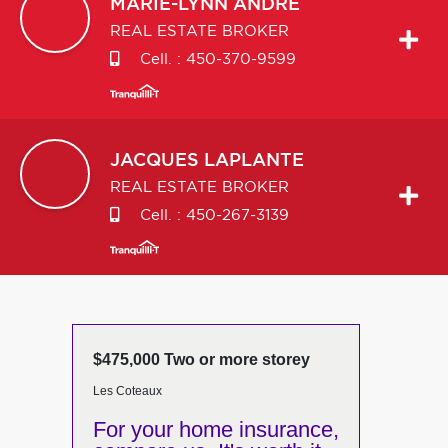
MARIE-LYNN
ANDRE
REAL ESTATE BROKER
Cell. :
450-370-9599
JACQUES
LAPLANTE
REAL ESTATE BROKER
Cell. :
450-267-3139
$475,000 Two or more storey
Les Coteaux
For your home insurance,