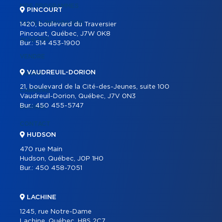
NOS PROGRAMMES
PINCOURT
OUTILS IMMOBILIERS
1420, boulevard du Traversier
Pincourt, Québec, J7W 0K8
ACHETER
Bur.:
514 453-1900
VENDRE
VAUDREUIL-DORION
ÉQUIPE
21, boulevard de la Cité-des-Jeunes, suite 100
CARRIÈRE
Vaudreuil-Dorion, Québec, J7V 0N3
Bur.:
450 455-5747
BLOGUE
CONTACT
HUDSON
470 rue Main
Hudson, Québec, J0P 1H0
Bur.:
450 458-7051
LACHINE
1245, rue Notre-Dame
Lachine, Québec, H8S 2C7