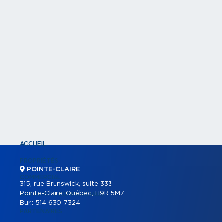
ACCUEIL
PROPRIÉTÉS
POINTE-CLAIRE
COMMERCIAL
315, rue Brunswick, suite 333
Pointe-Claire, Québec, H9R 5M7
BÂTIMENTS COMMERCIAUX
Bur.:
514 630-7324
PARTENAIRES