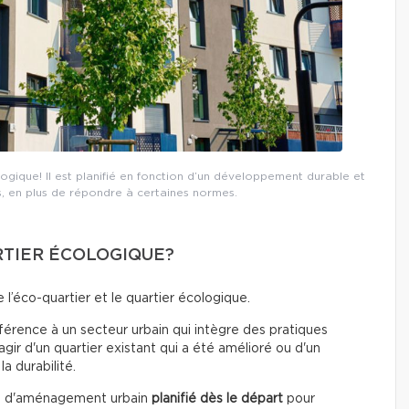
ologique! Il est planifié en fonction d’un développement durable et
 en plus de répondre à certaines normes.
RTIER ÉCOLOGIQUE?
l’éco-quartier et le quartier écologique.
érence à un secteur urbain qui intègre des pratiques
gir d'un quartier existant qui a été amélioré ou d'un
a durabilité.
et d'aménagement urbain
planifié dès le départ
pour