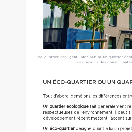
Éco-quartier intelligent : bien plus qu’un quartier éc
des besoins des communautés,
UN ÉCO-QUARTIER OU UN QUA
Tout d’abord, démêlons les différences entre 
Un
quartier écologique
fait généralement réf
respectueuses de l'environnement. Il peut s'a
développement récent mettant l'accent sur l
Un
éco-quartier
désigne quant à lui un proj