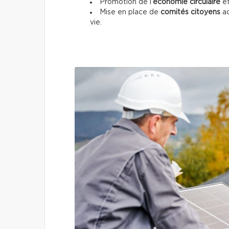
Promotion de l’
économie circulaire
e
Mise en place de
comités citoyens
ac
vie.