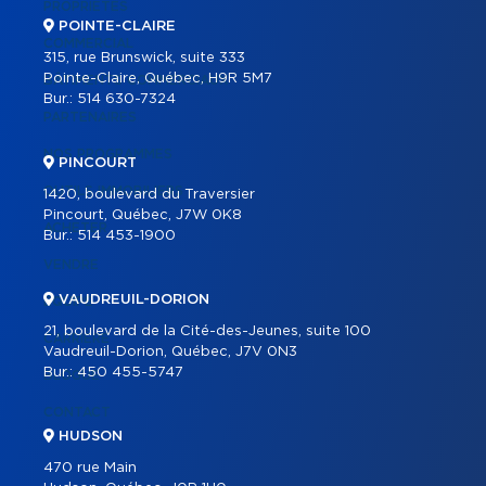
PROPRIÉTÉS
POINTE-CLAIRE
COMMERCIAL
315, rue Brunswick, suite 333
Pointe-Claire, Québec, H9R 5M7
BÂTIMENTS COMMERCIAUX
Bur.:
514 630-7324
PARTENAIRES
NOS PROGRAMMES
PINCOURT
OUTILS IMMOBILIERS
1420, boulevard du Traversier
Pincourt, Québec, J7W 0K8
ACHETER
Bur.:
514 453-1900
VENDRE
VAUDREUIL-DORION
ÉQUIPE
21, boulevard de la Cité-des-Jeunes, suite 100
CARRIÈRE
Vaudreuil-Dorion, Québec, J7V 0N3
Bur.:
450 455-5747
BLOGUE
CONTACT
HUDSON
470 rue Main