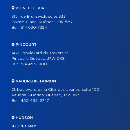
PROPRIÉTÉS
POINTE-CLAIRE
COMMERCIAL
315, rue Brunswick, suite 333
Pointe-Claire, Québec, H9R 5M7
BÂTIMENTS COMMERCIAUX
Bur.:
514 630-7324
PARTENAIRES
NOS PROGRAMMES
PINCOURT
OUTILS IMMOBILIERS
1420, boulevard du Traversier
Pincourt, Québec, J7W 0K8
ACHETER
Bur.:
514 453-1900
VENDRE
VAUDREUIL-DORION
ÉQUIPE
21, boulevard de la Cité-des-Jeunes, suite 100
CARRIÈRE
Vaudreuil-Dorion, Québec, J7V 0N3
Bur.:
450 455-5747
BLOGUE
CONTACT
HUDSON
470 rue Main