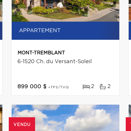
APPARTEMENT
MONT-TREMBLANT
6-1520 Ch. du Versant-Soleil
2
2
899 000 $
+TPS/TVQ
VENDU