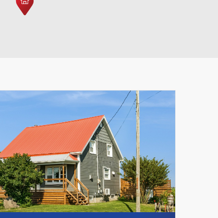
Leaflet
|
© MapTiler
© OpenStreetMap contributors