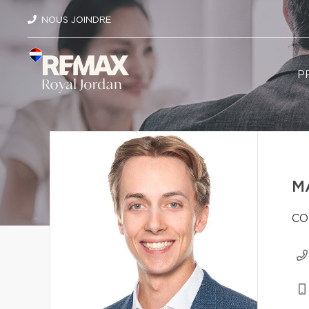
NOUS JOINDRE
P
M
CO