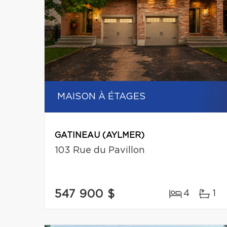
MAISON À ÉTAGES
GATINEAU (AYLMER)
103 Rue du Pavillon
547 900 $
4
1