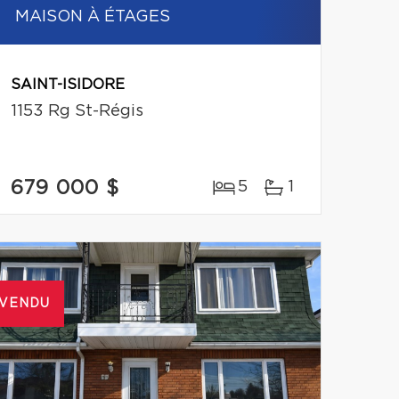
MAISON À ÉTAGES
SAINT-ISIDORE
1153 Rg St-Régis
679 000 $
5
1
VENDU