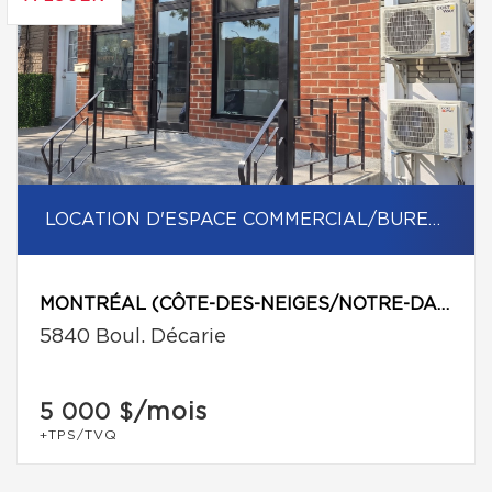
LOCATION D'ESPACE COMMERCIAL/BUREAU
MONTRÉAL (CÔTE-DES-NEIGES/NOTRE-DAME-DE-GRÂCE)
5840 Boul. Décarie
/mois
5 000 $
+TPS/TVQ