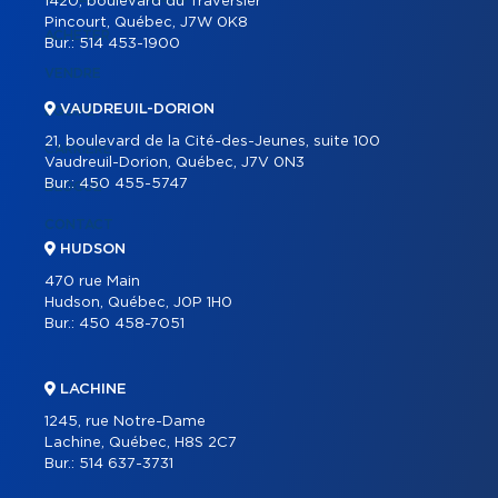
1420, boulevard du Traversier
Pincourt, Québec, J7W 0K8
ACHETER
Bur.:
514 453-1900
VENDRE
VAUDREUIL-DORION
ÉQUIPE
21, boulevard de la Cité-des-Jeunes, suite 100
CARRIÈRE
Vaudreuil-Dorion, Québec, J7V 0N3
Bur.:
450 455-5747
BLOGUE
CONTACT
HUDSON
470 rue Main
Hudson, Québec, J0P 1H0
Bur.:
450 458-7051
LACHINE
1245, rue Notre-Dame
Lachine, Québec, H8S 2C7
Bur.:
514 637-3731