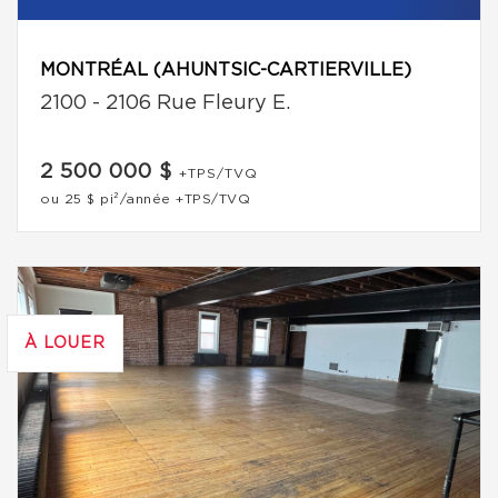
MONTRÉAL (AHUNTSIC-CARTIERVILLE)
2100 - 2106 Rue Fleury E.
2 500 000 $
+TPS/TVQ
ou
25 $
pi²/année
+TPS/TVQ
À LOUER