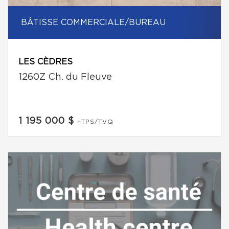
BÂTISSE COMMERCIALE/BUREAU
LES CÈDRES
1260Z Ch. du Fleuve
1 195 000 $
+TPS/TVQ