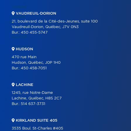
VENDRE
VAUDREUIL-DORION
ÉQUIPE
21, boulevard de la Cité-des-Jeunes, suite 100
CARRIÈRE
Vaudreuil-Dorion, Québec, J7V 0N3
Bur.:
450 455-5747
BLOGUE
CONTACT
HUDSON
470 rue Main
Hudson, Québec, J0P 1H0
Bur.:
450 458-7051
LACHINE
1245, rue Notre-Dame
Lachine, Québec, H8S 2C7
Bur.:
514 637-3731
KIRKLAND SUITE 405
3535 Boul. St-Charles #405