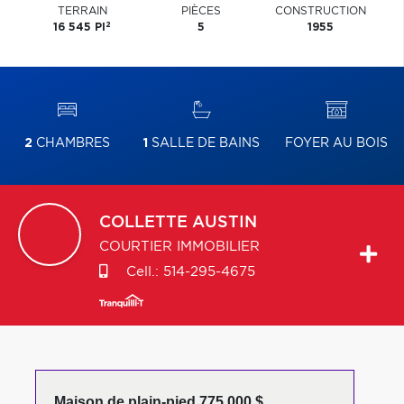
TERRAIN
PIÈCES
CONSTRUCTION
2
16 545 PI
5
1955
2
CHAMBRES
1
SALLE DE BAINS
FOYER AU BOIS
COLLETTE
AUSTIN
COURTIER IMMOBILIER
Cell.:
514-295-4675
Maison de plain-pied 775 000 $