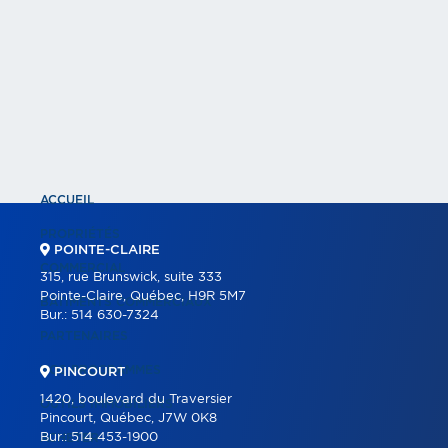
ACCUEIL
PROPRIÉTÉS
POINTE-CLAIRE
COMMERCIAL
315, rue Brunswick, suite 333
Pointe-Claire, Québec, H9R 5M7
BÂTIMENTS COMMERCIAUX
Bur.:
514 630-7324
PARTENAIRES
NOS PROGRAMMES
PINCOURT
1420, boulevard du Traversier
OUTILS IMMOBILIERS
Pincourt, Québec, J7W 0K8
Bur.:
514 453-1900
ACHETER