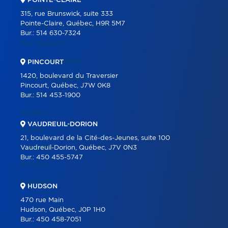
POINTE-CLAIRE
COMMERCIAL
315, rue Brunswick, suite 333
Pointe-Claire, Québec, H9R 5M7
BÂTIMENTS COMMERCIAUX
Bur.:
514 630-7324
PARTENAIRES
NOS PROGRAMMES
PINCOURT
1420, boulevard du Traversier
OUTILS IMMOBILIERS
Pincourt, Québec, J7W 0K8
Bur.:
514 453-1900
ACHETER
VENDRE
VAUDREUIL-DORION
ÉQUIPE
21, boulevard de la Cité-des-Jeunes, suite 100
CARRIÈRE
Vaudreuil-Dorion, Québec, J7V 0N3
Bur.:
450 455-5747
BLOGUE
CONTACT
HUDSON
470 rue Main
Hudson, Québec, J0P 1H0
Bur.:
450 458-7051