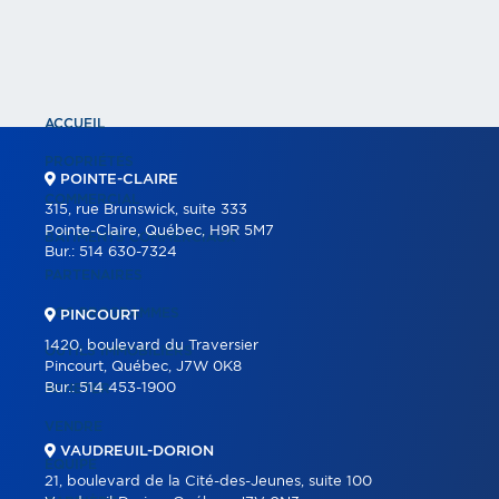
ACCUEIL
PROPRIÉTÉS
POINTE-CLAIRE
COMMERCIAL
315, rue Brunswick, suite 333
Pointe-Claire, Québec, H9R 5M7
BÂTIMENTS COMMERCIAUX
Bur.:
514 630-7324
PARTENAIRES
NOS PROGRAMMES
PINCOURT
1420, boulevard du Traversier
OUTILS IMMOBILIERS
Pincourt, Québec, J7W 0K8
Bur.:
514 453-1900
ACHETER
VENDRE
VAUDREUIL-DORION
ÉQUIPE
21, boulevard de la Cité-des-Jeunes, suite 100