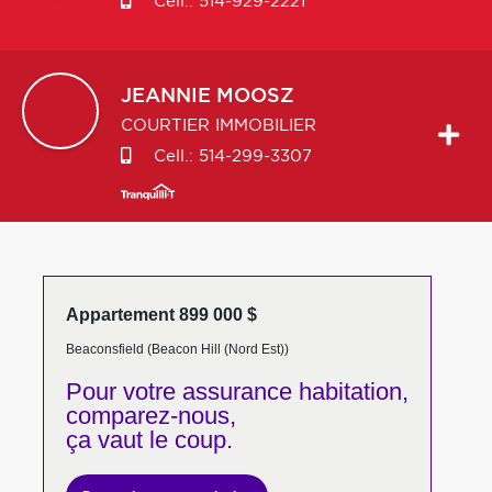
Cell.:
514-929-2221
JEANNIE
MOOSZ
COURTIER IMMOBILIER
Cell.:
514-299-3307
Appartement 899 000 $
Beaconsfield (Beacon Hill (Nord Est))
Pour votre
assurance habitation,
comparez-nous,
ça vaut le coup.