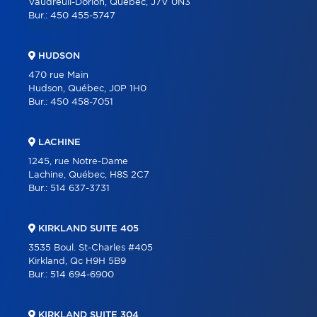
CARRIÈRE
Vaudreuil-Dorion, Québec, J7V 0N3
Bur.:
450 455-5747
BLOGUE
CONTACT
HUDSON
470 rue Main
Hudson, Québec, J0P 1H0
Bur.:
450 458-7051
LACHINE
1245, rue Notre-Dame
Lachine, Québec, H8S 2C7
Bur.:
514 637-3731
KIRKLAND SUITE 405
3535 Boul. St-Charles #405
Kirkland, Qc H9H 5B9
Bur.:
514 694-6900
KIRKLAND SUITE 304