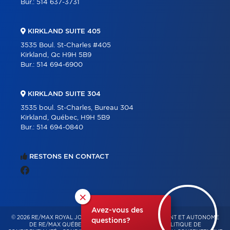
Bur.:
514 637-3731
KIRKLAND SUITE 405
3535 Boul. St-Charles #405
Kirkland, Qc H9H 5B9
Bur.:
514 694-6900
KIRKLAND SUITE 304
3535 boul. St-Charles, Bureau 304
Kirkland, Québec, H9H 5B9
Bur.:
514 694-0840
RESTONS EN CONTACT
×
Avez-vous des
© 2026 RE/MAX ROYAL JORDAN – FRANCHISÉ INDÉPENDANT ET AUTONOME
questions?
DE RE/MAX QUÉBEC – TOUS DROITS RÉSERVÉS -
POLITIQUE DE