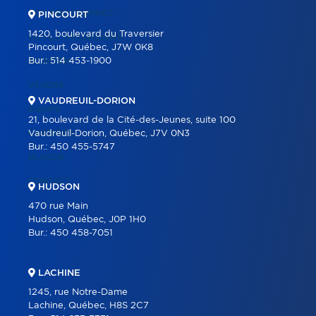
NOS PROGRAMMES
PINCOURT
1420, boulevard du Traversier
OUTILS IMMOBILIERS
Pincourt, Québec, J7W 0K8
Bur.:
514 453-1900
ACHETER
VENDRE
VAUDREUIL-DORION
ÉQUIPE
21, boulevard de la Cité-des-Jeunes, suite 100
CARRIÈRE
Vaudreuil-Dorion, Québec, J7V 0N3
Bur.:
450 455-5747
BLOGUE
CONTACT
HUDSON
470 rue Main
Hudson, Québec, J0P 1H0
Bur.:
450 458-7051
LACHINE
1245, rue Notre-Dame
Lachine, Québec, H8S 2C7