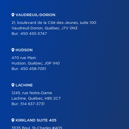
VENDRE
VAUDREUIL-DORION
ÉQUIPE
21, boulevard de la Cité-des-Jeunes, suite 100
CARRIÈRE
Vaudreuil-Dorion, Québec, J7V 0N3
Bur.:
450 455-5747
BLOGUE
CONTACT
HUDSON
470 rue Main
Hudson, Québec, J0P 1H0
Bur.:
450 458-7051
LACHINE
1245, rue Notre-Dame
Lachine, Québec, H8S 2C7
Bur.:
514 637-3731
KIRKLAND SUITE 405
3535 Boul. St-Charles #405