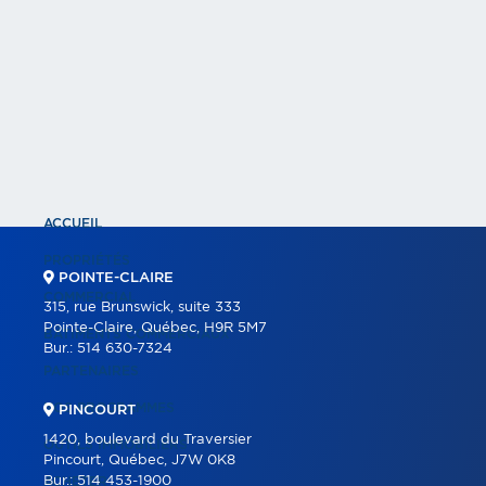
ACCUEIL
PROPRIÉTÉS
POINTE-CLAIRE
COMMERCIAL
315, rue Brunswick, suite 333
Pointe-Claire, Québec, H9R 5M7
BÂTIMENTS COMMERCIAUX
Bur.:
514 630-7324
PARTENAIRES
NOS PROGRAMMES
PINCOURT
1420, boulevard du Traversier
OUTILS IMMOBILIERS
Pincourt, Québec, J7W 0K8
Bur.:
514 453-1900
ACHETER