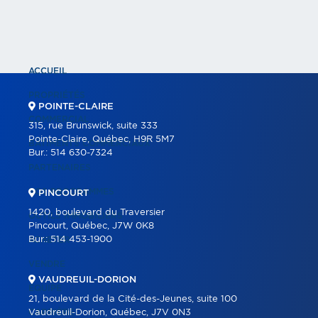
ACCUEIL
PROPRIÉTÉS
POINTE-CLAIRE
COMMERCIAL
315, rue Brunswick, suite 333
Pointe-Claire, Québec, H9R 5M7
BÂTIMENTS COMMERCIAUX
Bur.:
514 630-7324
PARTENAIRES
NOS PROGRAMMES
PINCOURT
1420, boulevard du Traversier
OUTILS IMMOBILIERS
Pincourt, Québec, J7W 0K8
Bur.:
514 453-1900
ACHETER
VENDRE
VAUDREUIL-DORION
ÉQUIPE
21, boulevard de la Cité-des-Jeunes, suite 100
CARRIÈRE
Vaudreuil-Dorion, Québec, J7V 0N3