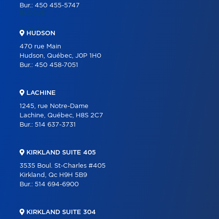
Bur.:
450 455-5747
BLOGUE
CONTACT
HUDSON
470 rue Main
Hudson, Québec, J0P 1H0
Bur.:
450 458-7051
LACHINE
1245, rue Notre-Dame
Lachine, Québec, H8S 2C7
Bur.:
514 637-3731
KIRKLAND SUITE 405
3535 Boul. St-Charles #405
Kirkland, Qc H9H 5B9
Bur.:
514 694-6900
KIRKLAND SUITE 304