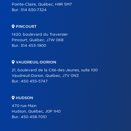
Pointe-Claire, Québec, H9R 5M7
BÂTIMENTS COMMERCIAUX
Bur.:
514 630-7324
PARTENAIRES
NOS PROGRAMMES
PINCOURT
1420, boulevard du Traversier
OUTILS IMMOBILIERS
Pincourt, Québec, J7W 0K8
Bur.:
514 453-1900
ACHETER
VENDRE
VAUDREUIL-DORION
ÉQUIPE
21, boulevard de la Cité-des-Jeunes, suite 100
CARRIÈRE
Vaudreuil-Dorion, Québec, J7V 0N3
Bur.:
450 455-5747
BLOGUE
CONTACT
HUDSON
470 rue Main
Hudson, Québec, J0P 1H0
Bur.:
450 458-7051