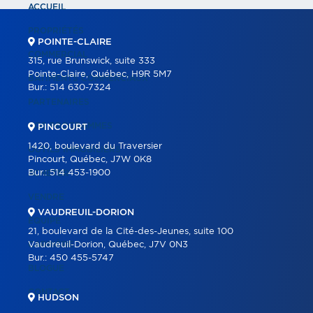
ACCUEIL
PROPRIÉTÉS
POINTE-CLAIRE
COMMERCIAL
315, rue Brunswick, suite 333
Pointe-Claire, Québec, H9R 5M7
BÂTIMENTS COMMERCIAUX
Bur.:
514 630-7324
PARTENAIRES
NOS PROGRAMMES
PINCOURT
1420, boulevard du Traversier
OUTILS IMMOBILIERS
Pincourt, Québec, J7W 0K8
Bur.:
514 453-1900
ACHETER
VENDRE
VAUDREUIL-DORION
ÉQUIPE
21, boulevard de la Cité-des-Jeunes, suite 100
CARRIÈRE
Vaudreuil-Dorion, Québec, J7V 0N3
Bur.:
450 455-5747
BLOGUE
CONTACT
HUDSON