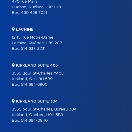
470 rue Main
Hudson, Québec, J0P 1H0
Bur.:
450 458-7051
LACHINE
1245, rue Notre-Dame
Lachine, Québec, H8S 2C7
Bur.:
514 637-3731
KIRKLAND SUITE 405
3535 Boul. St-Charles #405
Kirkland, Qc H9H 5B9
Bur.:
514 694-6900
KIRKLAND SUITE 304
3535 boul. St-Charles, Bureau 304
Kirkland, Québec, H9H 5B9
Bur.:
514 694-0840