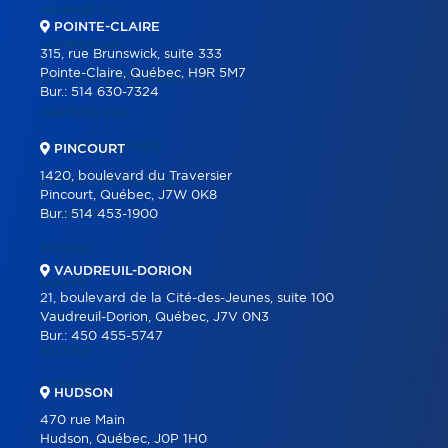
PROPRIÉTÉS
POINTE-CLAIRE
COMMERCIAL
315, rue Brunswick, suite 333
Pointe-Claire, Québec, H9R 5M7
BÂTIMENTS COMMERCIAUX
Bur.:
514 630-7324
PARTENAIRES
NOS PROGRAMMES
PINCOURT
1420, boulevard du Traversier
OUTILS IMMOBILIERS
Pincourt, Québec, J7W 0K8
Bur.:
514 453-1900
ACHETER
VENDRE
VAUDREUIL-DORION
ÉQUIPE
21, boulevard de la Cité-des-Jeunes, suite 100
CARRIÈRE
Vaudreuil-Dorion, Québec, J7V 0N3
Bur.:
450 455-5747
BLOGUE
CONTACT
HUDSON
470 rue Main
Hudson, Québec, J0P 1H0