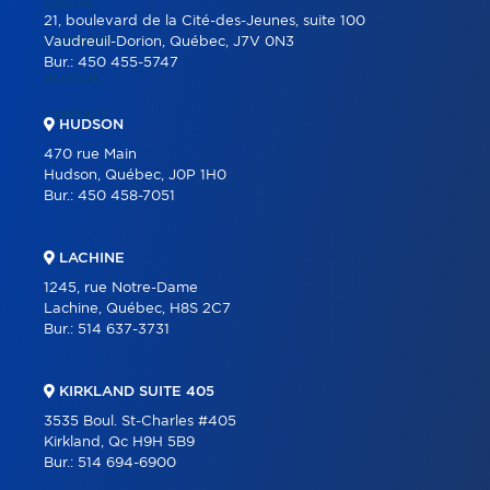
ÉQUIPE
21, boulevard de la Cité-des-Jeunes, suite 100
CARRIÈRE
Vaudreuil-Dorion, Québec, J7V 0N3
Bur.:
450 455-5747
BLOGUE
CONTACT
HUDSON
470 rue Main
Hudson, Québec, J0P 1H0
Bur.:
450 458-7051
LACHINE
1245, rue Notre-Dame
Lachine, Québec, H8S 2C7
Bur.:
514 637-3731
KIRKLAND SUITE 405
3535 Boul. St-Charles #405
Kirkland, Qc H9H 5B9
Bur.:
514 694-6900