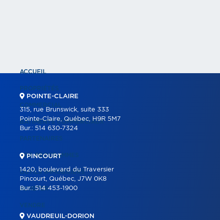
ACCUEIL
PROPRIÉTÉS
POINTE-CLAIRE
COMMERCIAL
315, rue Brunswick, suite 333
Pointe-Claire, Québec, H9R 5M7
BÂTIMENTS COMMERCIAUX
Bur.:
514 630-7324
PARTENAIRES
NOS PROGRAMMES
PINCOURT
1420, boulevard du Traversier
OUTILS IMMOBILIERS
Pincourt, Québec, J7W 0K8
Bur.:
514 453-1900
ACHETER
VENDRE
VAUDREUIL-DORION