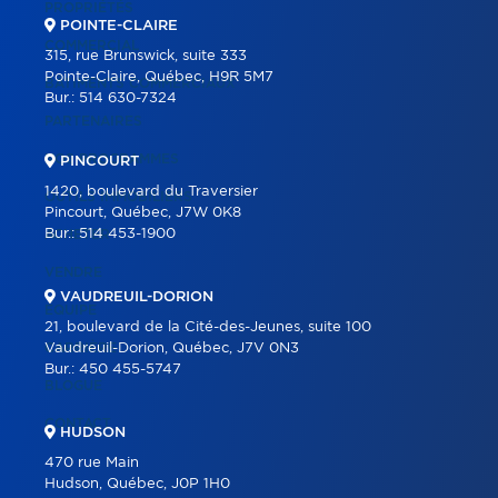
PROPRIÉTÉS
POINTE-CLAIRE
COMMERCIAL
315, rue Brunswick, suite 333
Pointe-Claire, Québec, H9R 5M7
BÂTIMENTS COMMERCIAUX
Bur.:
514 630-7324
PARTENAIRES
NOS PROGRAMMES
PINCOURT
1420, boulevard du Traversier
OUTILS IMMOBILIERS
Pincourt, Québec, J7W 0K8
Bur.:
514 453-1900
ACHETER
VENDRE
VAUDREUIL-DORION
ÉQUIPE
21, boulevard de la Cité-des-Jeunes, suite 100
CARRIÈRE
Vaudreuil-Dorion, Québec, J7V 0N3
Bur.:
450 455-5747
BLOGUE
CONTACT
HUDSON
470 rue Main
Hudson, Québec, J0P 1H0