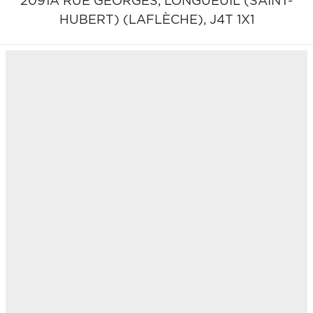
2091A RUE GEORGES,
LONGUEUIL (SAINT-
HUBERT) (LAFLÈCHE),
J4T 1X1