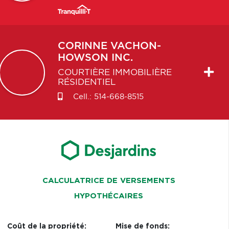
CORINNE
VACHON-
HOWSON INC.
COURTIÈRE IMMOBILIÈRE
RÉSIDENTIEL
Cell.:
514-668-8515
CALCULATRICE DE VERSEMENTS
HYPOTHÉCAIRES
Coût de la propriété:
Mise de fonds: