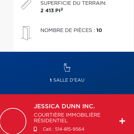
SUPERFICIE DU TERRAIN
:
2
2 413 PI
NOMBRE DE PIÈCES
:
10
1
SALLE D'EAU
JESSICA
DUNN INC.
COURTIÈRE IMMOBILIÈRE
RÉSIDENTIEL
Cell.:
514-815-9564