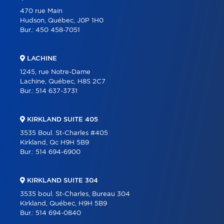
470 rue Main
Hudson, Québec, J0P 1H0
Bur.:
450 458-7051
LACHINE
1245, rue Notre-Dame
Lachine, Québec, H8S 2C7
Bur.:
514 637-3731
KIRKLAND SUITE 405
3535 Boul. St-Charles #405
Kirkland, Qc H9H 5B9
Bur.:
514 694-6900
KIRKLAND SUITE 304
3535 boul. St-Charles, Bureau 304
Kirkland, Québec, H9H 5B9
Bur.:
514 694-0840