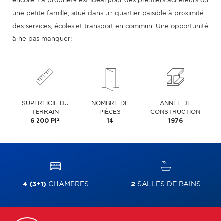
encore. La propriété est idéal pour des premiers acheteurs ou
une petite famille, situé dans un quartier paisible à proximité
des services, écoles et transport en commun. Une opportunité
à ne pas manquer!
SUPERFICIE DU
NOMBRE DE
ANNÉE DE
TERRAIN
PIÈCES
CONSTRUCTION
2
6 200 PI
14
1976
4 (3+1)
CHAMBRES
2
SALLES DE BAINS