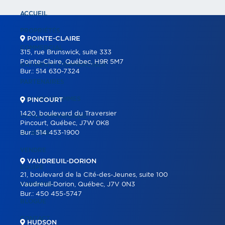
ACCUEIL
PROPRIÉTÉS
POINTE-CLAIRE
COMMERCIAL
315, rue Brunswick, suite 333
Pointe-Claire, Québec, H9R 5M7
BÂTIMENTS COMMERCIAUX
Bur.:
514 630-7324
PARTENAIRES
NOS PROGRAMMES
PINCOURT
1420, boulevard du Traversier
OUTILS IMMOBILIERS
Pincourt, Québec, J7W 0K8
Bur.:
514 453-1900
ACHETER
VENDRE
VAUDREUIL-DORION
ÉQUIPE
21, boulevard de la Cité-des-Jeunes, suite 100
CARRIÈRE
Vaudreuil-Dorion, Québec, J7V 0N3
Bur.:
450 455-5747
BLOGUE
CONTACT
HUDSON