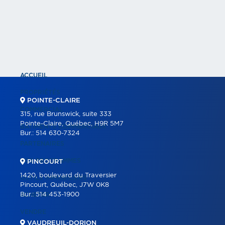
ACCUEIL
PROPRIÉTÉS
POINTE-CLAIRE
COMMERCIAL
315, rue Brunswick, suite 333
Pointe-Claire, Québec, H9R 5M7
BÂTIMENTS COMMERCIAUX
Bur.:
514 630-7324
PARTENAIRES
NOS PROGRAMMES
PINCOURT
1420, boulevard du Traversier
OUTILS IMMOBILIERS
Pincourt, Québec, J7W 0K8
Bur.:
514 453-1900
ACHETER
VENDRE
VAUDREUIL-DORION