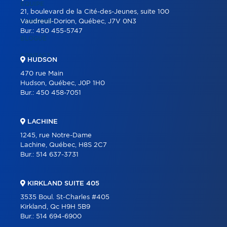
ÉQUIPE
21, boulevard de la Cité-des-Jeunes, suite 100
CARRIÈRE
Vaudreuil-Dorion, Québec, J7V 0N3
Bur.:
450 455-5747
BLOGUE
CONTACT
HUDSON
470 rue Main
Hudson, Québec, J0P 1H0
Bur.:
450 458-7051
LACHINE
1245, rue Notre-Dame
Lachine, Québec, H8S 2C7
Bur.:
514 637-3731
KIRKLAND SUITE 405
3535 Boul. St-Charles #405
Kirkland, Qc H9H 5B9
Bur.:
514 694-6900