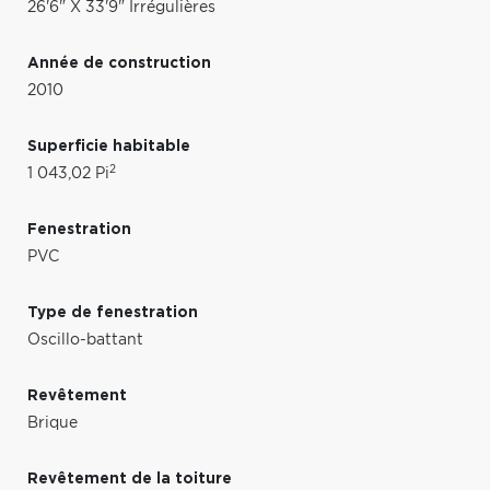
26'6" X 33'9" Irrégulières
Année de construction
2010
Superficie habitable
2
1 043,02 Pi
Fenestration
PVC
Type de fenestration
Oscillo-battant
Revêtement
Brique
Revêtement de la toiture