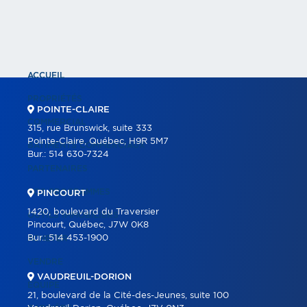
ACCUEIL
PROPRIÉTÉS
POINTE-CLAIRE
COMMERCIAL
315, rue Brunswick, suite 333
Pointe-Claire, Québec, H9R 5M7
BÂTIMENTS COMMERCIAUX
Bur.:
514 630-7324
PARTENAIRES
NOS PROGRAMMES
PINCOURT
1420, boulevard du Traversier
OUTILS IMMOBILIERS
Pincourt, Québec, J7W 0K8
Bur.:
514 453-1900
ACHETER
VENDRE
VAUDREUIL-DORION
ÉQUIPE
21, boulevard de la Cité-des-Jeunes, suite 100