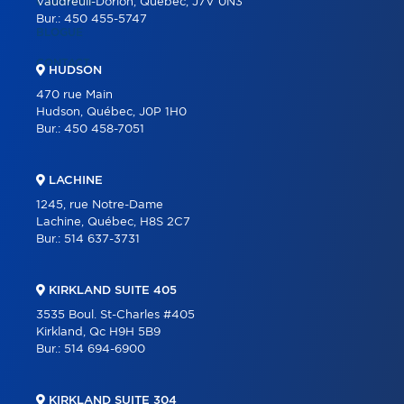
CARRIÈRE
Vaudreuil-Dorion, Québec, J7V 0N3
Bur.:
450 455-5747
BLOGUE
CONTACT
HUDSON
470 rue Main
Hudson, Québec, J0P 1H0
Bur.:
450 458-7051
LACHINE
1245, rue Notre-Dame
Lachine, Québec, H8S 2C7
Bur.:
514 637-3731
KIRKLAND SUITE 405
3535 Boul. St-Charles #405
Kirkland, Qc H9H 5B9
Bur.:
514 694-6900
KIRKLAND SUITE 304