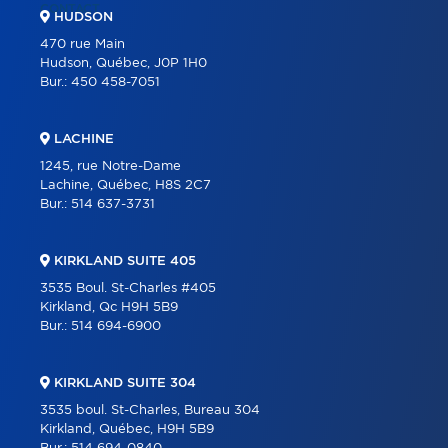
CONTACT
HUDSON
470 rue Main
Hudson, Québec, J0P 1H0
Bur.:
450 458-7051
LACHINE
1245, rue Notre-Dame
Lachine, Québec, H8S 2C7
Bur.:
514 637-3731
KIRKLAND SUITE 405
3535 Boul. St-Charles #405
Kirkland, Qc H9H 5B9
Bur.:
514 694-6900
KIRKLAND SUITE 304
3535 boul. St-Charles, Bureau 304
Kirkland, Québec, H9H 5B9