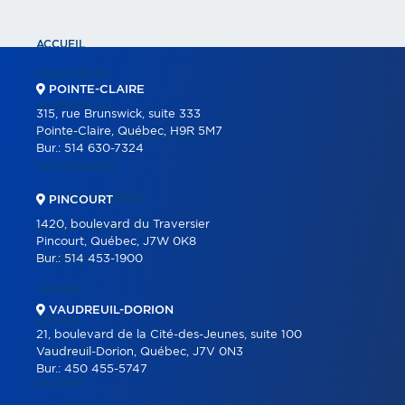
ACCUEIL
PROPRIÉTÉS
POINTE-CLAIRE
COMMERCIAL
315, rue Brunswick, suite 333
Pointe-Claire, Québec, H9R 5M7
BÂTIMENTS COMMERCIAUX
Bur.:
514 630-7324
PARTENAIRES
NOS PROGRAMMES
PINCOURT
1420, boulevard du Traversier
OUTILS IMMOBILIERS
Pincourt, Québec, J7W 0K8
Bur.:
514 453-1900
ACHETER
VENDRE
VAUDREUIL-DORION
ÉQUIPE
21, boulevard de la Cité-des-Jeunes, suite 100
CARRIÈRE
Vaudreuil-Dorion, Québec, J7V 0N3
Bur.:
450 455-5747
BLOGUE