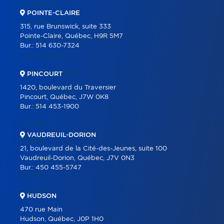
PROPRIÉTÉS
POINTE-CLAIRE
COMMERCIAL
315, rue Brunswick, suite 333
Pointe-Claire, Québec, H9R 5M7
BÂTIMENTS COMMERCIAUX
Bur.:
514 630-7324
PARTENAIRES
NOS PROGRAMMES
PINCOURT
1420, boulevard du Traversier
OUTILS IMMOBILIERS
Pincourt, Québec, J7W 0K8
Bur.:
514 453-1900
ACHETER
VENDRE
VAUDREUIL-DORION
ÉQUIPE
21, boulevard de la Cité-des-Jeunes, suite 100
CARRIÈRE
Vaudreuil-Dorion, Québec, J7V 0N3
Bur.:
450 455-5747
BLOGUE
CONTACT
HUDSON
470 rue Main
Hudson, Québec, J0P 1H0