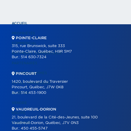
ACCUEIL
PROPRIÉTÉS
POINTE-CLAIRE
COMMERCIAL
315, rue Brunswick, suite 333
Pointe-Claire, Québec, H9R 5M7
BÂTIMENTS COMMERCIAUX
Bur.:
514 630-7324
PARTENAIRES
NOS PROGRAMMES
PINCOURT
1420, boulevard du Traversier
OUTILS IMMOBILIERS
Pincourt, Québec, J7W 0K8
Bur.:
514 453-1900
ACHETER
VENDRE
VAUDREUIL-DORION
ÉQUIPE
21, boulevard de la Cité-des-Jeunes, suite 100
CARRIÈRE
Vaudreuil-Dorion, Québec, J7V 0N3
Bur.:
450 455-5747