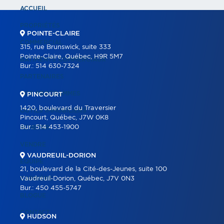
ACCUEIL
PROPRIÉTÉS
POINTE-CLAIRE
COMMERCIAL
315, rue Brunswick, suite 333
Pointe-Claire, Québec, H9R 5M7
BÂTIMENTS COMMERCIAUX
Bur.:
514 630-7324
PARTENAIRES
NOS PROGRAMMES
PINCOURT
1420, boulevard du Traversier
OUTILS IMMOBILIERS
Pincourt, Québec, J7W 0K8
Bur.:
514 453-1900
ACHETER
VENDRE
VAUDREUIL-DORION
ÉQUIPE
21, boulevard de la Cité-des-Jeunes, suite 100
CARRIÈRE
Vaudreuil-Dorion, Québec, J7V 0N3
Bur.:
450 455-5747
BLOGUE
CONTACT
HUDSON