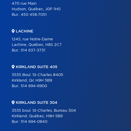
470 rue Main
Hudson, Québec, J0P 1H0
Bur.:
450 458-7051
LACHINE
1245, rue Notre-Dame
Lachine, Québec, H8S 2C7
Bur.:
514 637-3731
KIRKLAND SUITE 405
3535 Boul. St-Charles #405
Kirkland, Qc H9H 5B9
Bur.:
514 694-6900
KIRKLAND SUITE 304
3535 boul. St-Charles, Bureau 304
Kirkland, Québec, H9H 5B9
Bur.:
514 694-0840