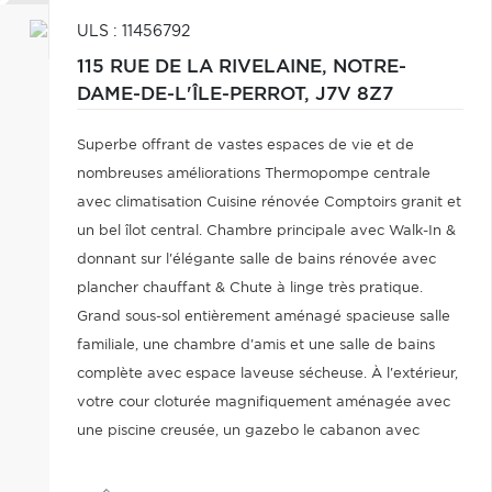
ULS : 11456792
115 RUE DE LA RIVELAINE,
NOTRE-
DAME-DE-L'ÎLE-PERROT,
J7V 8Z7
Superbe offrant de vastes espaces de vie et de
nombreuses améliorations Thermopompe centrale
avec climatisation Cuisine rénovée Comptoirs granit et
un bel îlot central. Chambre principale avec Walk-In &
donnant sur l'élégante salle de bains rénovée avec
plancher chauffant & Chute à linge très pratique.
Grand sous-sol entièrement aménagé spacieuse salle
familiale, une chambre d'amis et une salle de bains
complète avec espace laveuse sécheuse. À l'extérieur,
votre cour cloturée magnifiquement aménagée avec
une piscine creusée, un gazebo le cabanon avec
espace vestiaire. Une propriété clé en main alliant
confort & plaisir pour toute la famille!