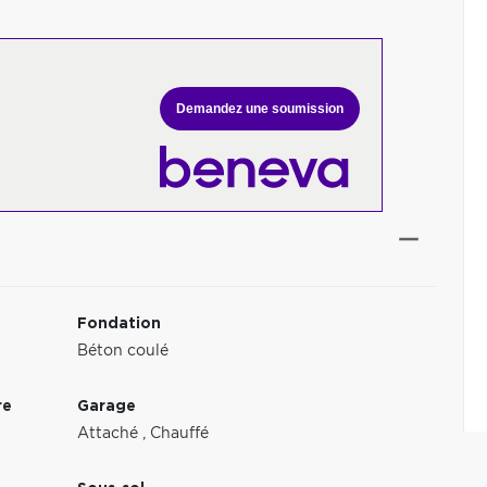
Demandez une soumission
Fondation
Béton coulé
re
Garage
Attaché
,
Chauffé