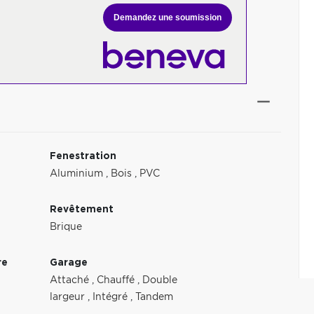
Demandez une soumission
Fenestration
Aluminium
,
Bois
,
PVC
Revêtement
Brique
re
Garage
Attaché
,
Chauffé
,
Double
largeur
,
Intégré
,
Tandem