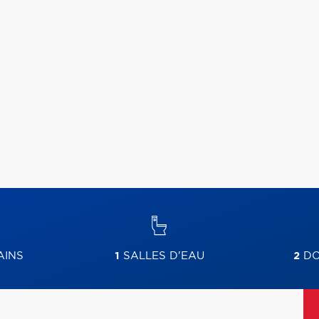
AINS
1
SALLES D'EAU
2
DO