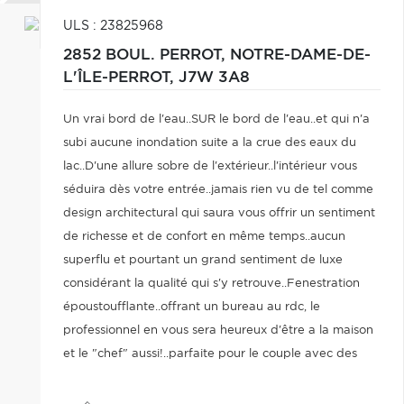
ULS : 23825968
2852 BOUL. PERROT,
NOTRE-DAME-DE-
L'ÎLE-PERROT,
J7W 3A8
Un vrai bord de l'eau..SUR le bord de l'eau..et qui n'a
subi aucune inondation suite a la crue des eaux du
lac..D'une allure sobre de l'extérieur..l'intérieur vous
séduira dès votre entrée..jamais rien vu de tel comme
design architectural qui saura vous offrir un sentiment
de richesse et de confort en même temps..aucun
superflu et pourtant un grand sentiment de luxe
considérant la qualité qui s'y retrouve..Fenestration
époustoufflante..offrant un bureau au rdc, le
professionnel en vous sera heureux d'être a la maison
et le "chef" aussi!..parfaite pour le couple avec des
enfants grandissants..sous-sol éclairé et agrémenté
d'un cinéma maison..