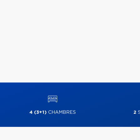
4 (3+1)
CHAMBRES
2
S