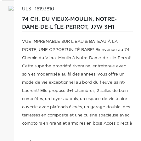
ULS : 16193810
74 CH. DU VIEUX-MOULIN,
NOTRE-
DAME-DE-L'ÎLE-PERROT,
J7W 3M1
VUE IMPRENABLE SUR L'EAU & BATEAU À LA
PORTE, UNE OPPORTUNITÉ RARE! Bienvenue au 74
Chemin du Vieux-Moulin à Notre-Dame-de-l'Île-Perrot!
Cette superbe propriété riveraine, entretenue avec
soin et modernisée au fil des années, vous offre un
mode de vie exceptionnel au bord du fleuve Saint-
Laurent! Elle propose 3+1 chambres, 2 salles de bain
complètes, un foyer au bois, un espace de vie à aire
ouverte avec plafonds élevés, un garage double, des
terrasses en composite et une cuisine spacieuse avec
comptoirs en granit et armoires en bois! Accès direct à
l'eau -- parfait pour les amateurs de navigation! À voir
absolument!