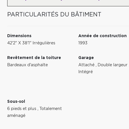
PARTICULARITÉS DU BÂTIMENT
Dimensions
Année de construction
42'2" X 38'1" Irrégulières
1993
Revêtement de la toiture
Garage
Bardeaux d'asphalte
Attaché
,
Double largeur
Intégré
Sous-sol
6 pieds et plus
,
Totalement
aménagé