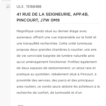
ULS : 15168488
41 RUE DE LA SEIGNEURIE, APP.4B,
PINCOURT,
J7W 0M9
Magnifique condo situé au dernier étage avec
ascenseur, offrant une vue imprenable sur la forêt et
une tranquillité recherchée. Cette unité lumineuse
propose deux grandes chambres à coucher, une aire
de vie conviviale baignée de lumière naturelle ainsi
qu'un aménagement fonctionnel. Profitez également
de deux espaces de stationnement, un atout rare et
pratique au quotidien. Idéalement situé à Pincourt, à
proximité des services, des parcs et des principaux
axes routiers, ce condo saura séduire les acheteurs à la
recherche de confort, de luminosité et d'un
environnement paisible. Une visite vous charmera!