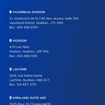
VENDRE
VAUDREUIL-DORION
ÉQUIPE
21, boulevard de la Cité-des-Jeunes, suite 100
CARRIÈRE
Vaudreuil-Dorion, Québec, J7V 0N3
Bur.:
450 455-5747
BLOGUE
CONTACT
HUDSON
470 rue Main
Hudson, Québec, J0P 1H0
Bur.:
450 458-7051
LACHINE
1245, rue Notre-Dame
Lachine, Québec, H8S 2C7
Bur.:
514 637-3731
KIRKLAND SUITE 405
3535 Boul. St-Charles #405