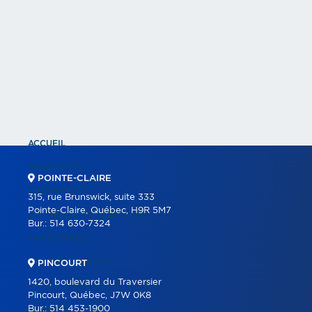
ACCUEIL
PROPRIÉTÉS
POINTE-CLAIRE
COMMERCIAL
315, rue Brunswick, suite 333
Pointe-Claire, Québec, H9R 5M7
BÂTIMENTS COMMERCIAUX
Bur.:
514 630-7324
PARTENAIRES
NOS PROGRAMMES
PINCOURT
1420, boulevard du Traversier
OUTILS IMMOBILIERS
Pincourt, Québec, J7W 0K8
Bur.:
514 453-1900
ACHETER