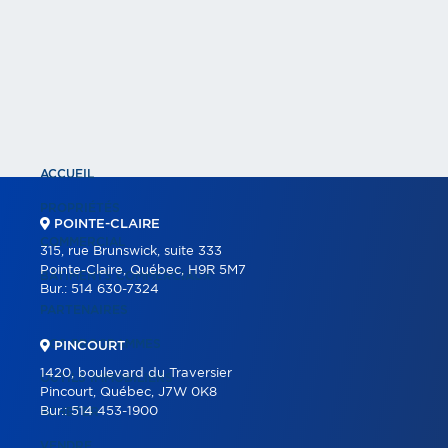
ACCUEIL
PROPRIÉTÉS
POINTE-CLAIRE
COMMERCIAL
315, rue Brunswick, suite 333
Pointe-Claire, Québec, H9R 5M7
BÂTIMENTS COMMERCIAUX
Bur.:
514 630-7324
PARTENAIRES
NOS PROGRAMMES
PINCOURT
1420, boulevard du Traversier
OUTILS IMMOBILIERS
Pincourt, Québec, J7W 0K8
Bur.:
514 453-1900
ACHETER
VENDRE