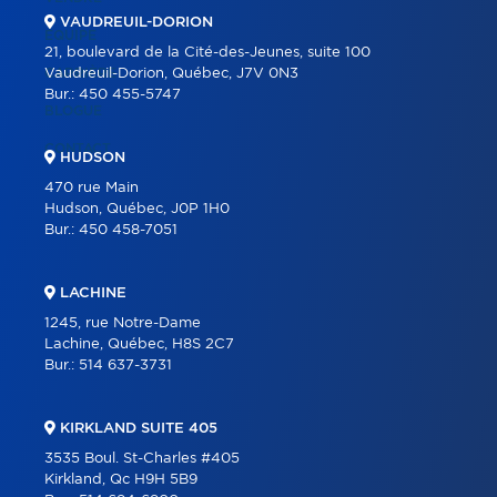
VAUDREUIL-DORION
ÉQUIPE
21, boulevard de la Cité-des-Jeunes, suite 100
CARRIÈRE
Vaudreuil-Dorion, Québec, J7V 0N3
Bur.:
450 455-5747
BLOGUE
CONTACT
HUDSON
470 rue Main
Hudson, Québec, J0P 1H0
Bur.:
450 458-7051
LACHINE
1245, rue Notre-Dame
Lachine, Québec, H8S 2C7
Bur.:
514 637-3731
KIRKLAND SUITE 405
3535 Boul. St-Charles #405
Kirkland, Qc H9H 5B9