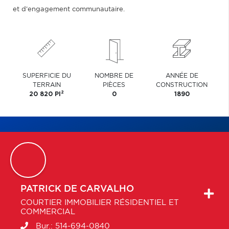
et d'engagement communautaire.
SUPERFICIE DU
NOMBRE DE
ANNÉE DE
TERRAIN
PIÈCES
CONSTRUCTION
2
20 820 PI
0
1890
PATRICK
DE CARVALHO
COURTIER IMMOBILIER RÉSIDENTIEL ET
COMMERCIAL
Bur.:
514-694-0840