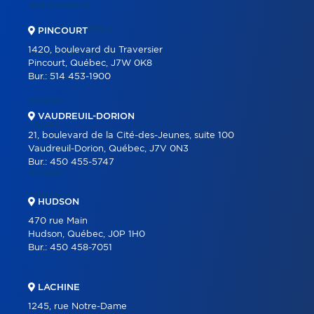
PARTENAIRES
NOS PROGRAMMES
PINCOURT
1420, boulevard du Traversier
OUTILS IMMOBILIERS
Pincourt, Québec, J7W 0K8
Bur.:
514 453-1900
ACHETER
VENDRE
VAUDREUIL-DORION
ÉQUIPE
21, boulevard de la Cité-des-Jeunes, suite 100
CARRIÈRE
Vaudreuil-Dorion, Québec, J7V 0N3
Bur.:
450 455-5747
BLOGUE
CONTACT
HUDSON
470 rue Main
Hudson, Québec, J0P 1H0
Bur.:
450 458-7051
LACHINE
1245, rue Notre-Dame