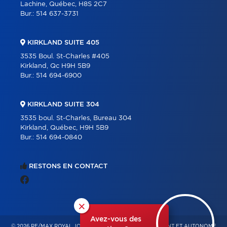
Lachine, Québec, H8S 2C7
Bur.:
514 637-3731
KIRKLAND SUITE 405
3535 Boul. St-Charles #405
Kirkland, Qc H9H 5B9
Bur.:
514 694-6900
KIRKLAND SUITE 304
3535 boul. St-Charles, Bureau 304
Kirkland, Québec, H9H 5B9
Bur.:
514 694-0840
RESTONS EN CONTACT
×
Avez-vous des
© 2026 RE/MAX ROYAL JORDAN – FRANCHISÉ INDÉPENDANT ET AUTONOME