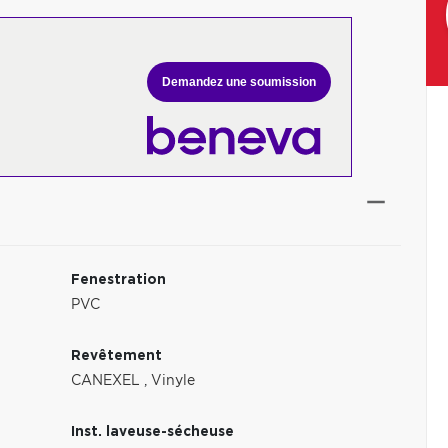
Demandez une soumission
Fenestration
PVC
Revêtement
CANEXEL
,
Vinyle
Inst. laveuse-sécheuse