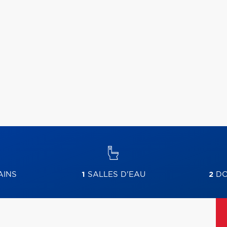
AINS
1
SALLES D'EAU
2
DO