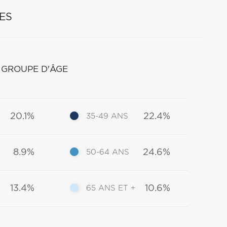
ES
 GROUPE D'ÂGE
20.1%
22.4%
35-49 ANS
8.9%
24.6%
50-64 ANS
13.4%
10.6%
65 ANS ET +