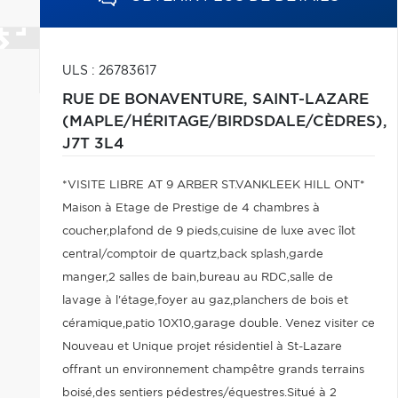
ULS : 26783617
RUE DE BONAVENTURE,
SAINT-LAZARE
(MAPLE/HÉRITAGE/BIRDSDALE/CÈDRES),
J7T 3L4
*VISITE LIBRE AT 9 ARBER ST.VANKLEEK HILL ONT*
Maison à Etage de Prestige de 4 chambres à
coucher,plafond de 9 pieds,cuisine de luxe avec îlot
central/comptoir de quartz,back splash,garde
manger,2 salles de bain,bureau au RDC,salle de
lavage à l'étage,foyer au gaz,planchers de bois et
céramique,patio 10X10,garage double. Venez visiter ce
Nouveau et Unique projet résidentiel à St-Lazare
offrant un environnement champêtre grands terrains
boisé,des sentiers pédestres/équestres.Situé à 2