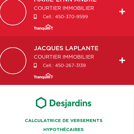
COURTIER IMMOBILIER
Cell.:
450-370-9599
JACQUES
LAPLANTE
COURTIER IMMOBILIER
Cell.:
450-267-3139
CALCULATRICE DE VERSEMENTS
HYPOTHÉCAIRES