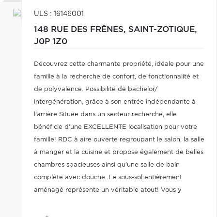
ULS : 16146001
148 RUE DES FRÊNES,
SAINT-ZOTIQUE,
J0P 1Z0
Découvrez cette charmante propriété, idéale pour une
famille à la recherche de confort, de fonctionnalité et
de polyvalence. Possibilité de bachelor/
intergénération, grâce à son entrée indépendante à
l'arrière Située dans un secteur recherché, elle
bénéficie d'une EXCELLENTE localisation pour votre
famille! RDC à aire ouverte regroupant le salon, la salle
à manger et la cuisine et propose également de belles
chambres spacieuses ainsi qu'une salle de bain
complète avec douche. Le sous-sol entièrement
aménagé représente un véritable atout! Vous y
trouverez une chambre à coucher, une 2eme SDB ainsi
que plusieurs espaces de vie supplémentaires.