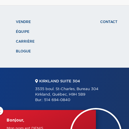
VENDRE
CONTACT
ÉQUIPE
CARRIÈRE
BLOGUE
KIRKLAND SUITE 304
3535 boul. St-Charles, Bureau 304
Kirkland, Québec, H9H 5B9
Bur.:
514 694-0840
×
Bonjour,
RESTONS EN CONTACT
Mon nom est DENIS