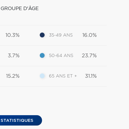
 GROUPE D'ÂGE
10.3%
16.0%
35-49 ANS
3.7%
23.7%
50-64 ANS
15.2%
31.1%
65 ANS ET +
 STATISTIQUES