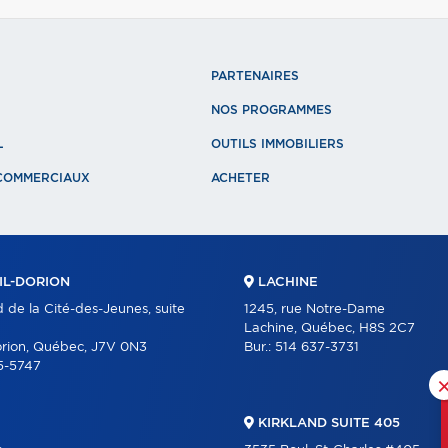
PARTENAIRES
NOS PROGRAMMES
L
OUTILS IMMOBILIERS
COMMERCIAUX
ACHETER
L-DORION
LACHINE
d de la Cité-des-Jeunes, suite
1245, rue Notre-Dame
Lachine, Québec, H8S 2C7
orion, Québec, J7V 0N3
Bur.:
514 637-3731
5-5747
KIRKLAND SUITE 405