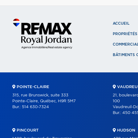
ACCUEIL
PROPRIÉTÉS
COMMERCIA
BÂTIMENTS 
POINTE-CLAIRE
VAUDREUI
315, rue Brunswick, suite 333
21, boulevar
Pointe-Claire, Québec, H9R 5M7
100
Bur.:
514 630-7324
Vaudreuil-D
Bur.:
450 45
PINCOURT
HUDSON