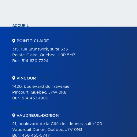
ACCUEIL
PROPRIÉTÉS
POINTE-CLAIRE
COMMERCIAL
315, rue Brunswick, suite 333
Pointe-Claire, Québec, H9R 5M7
BÂTIMENTS COMMERCIAUX
Bur.:
514 630-7324
PARTENAIRES
NOS PROGRAMMES
PINCOURT
1420, boulevard du Traversier
OUTILS IMMOBILIERS
Pincourt, Québec, J7W 0K8
Bur.:
514 453-1900
ACHETER
VENDRE
VAUDREUIL-DORION
ÉQUIPE
21, boulevard de la Cité-des-Jeunes, suite 100
CARRIÈRE
Vaudreuil-Dorion, Québec, J7V 0N3
Bur.:
450 455-5747