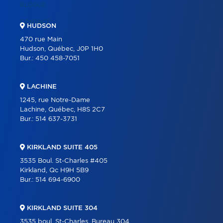
BLOGUE
CONTACT
HUDSON
470 rue Main
Hudson, Québec, J0P 1H0
Bur.:
450 458-7051
LACHINE
1245, rue Notre-Dame
Lachine, Québec, H8S 2C7
Bur.:
514 637-3731
KIRKLAND SUITE 405
3535 Boul. St-Charles #405
Kirkland, Qc H9H 5B9
Bur.:
514 694-6900
KIRKLAND SUITE 304
3535 boul. St-Charles, Bureau 304