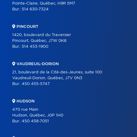
Pointe-Claire, Québec, H9R 5M7
BÂTIMENTS COMMERCIAUX
Bur.:
514 630-7324
PARTENAIRES
NOS PROGRAMMES
PINCOURT
1420, boulevard du Traversier
OUTILS IMMOBILIERS
Pincourt, Québec, J7W 0K8
Bur.:
514 453-1900
ACHETER
VENDRE
VAUDREUIL-DORION
ÉQUIPE
21, boulevard de la Cité-des-Jeunes, suite 100
CARRIÈRE
Vaudreuil-Dorion, Québec, J7V 0N3
Bur.:
450 455-5747
BLOGUE
CONTACT
HUDSON
470 rue Main
Hudson, Québec, J0P 1H0
Bur.:
450 458-7051