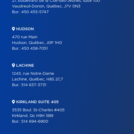
21, boulevard de la Cité-des-Jeunes, suite 100
CARRIÈRE
Vaudreuil-Dorion, Québec, J7V 0N3
Bur.:
450 455-5747
BLOGUE
CONTACT
HUDSON
470 rue Main
Hudson, Québec, J0P 1H0
Bur.:
450 458-7051
LACHINE
1245, rue Notre-Dame
Lachine, Québec, H8S 2C7
Bur.:
514 637-3731
KIRKLAND SUITE 405
3535 Boul. St-Charles #405
Kirkland, Qc H9H 5B9
Bur.:
514 694-6900