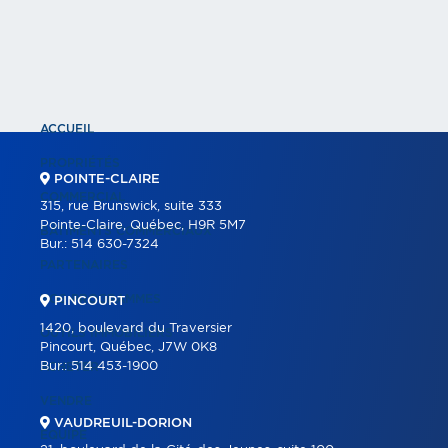
ACCUEIL
PROPRIÉTÉS
POINTE-CLAIRE
COMMERCIAL
315, rue Brunswick, suite 333
Pointe-Claire, Québec, H9R 5M7
BÂTIMENTS COMMERCIAUX
Bur.:
514 630-7324
PARTENAIRES
NOS PROGRAMMES
PINCOURT
1420, boulevard du Traversier
OUTILS IMMOBILIERS
Pincourt, Québec, J7W 0K8
Bur.:
514 453-1900
ACHETER
VENDRE
VAUDREUIL-DORION
ÉQUIPE