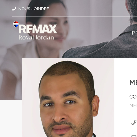
NOUS JOINDRE
P
M
CO
ME