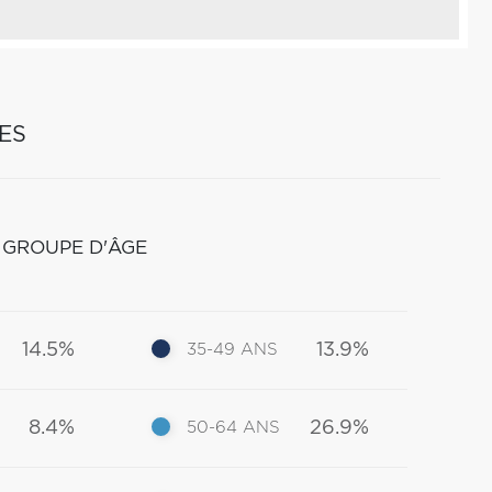
ES
 GROUPE D'ÂGE
14.5%
13.9%
35-49 ANS
8.4%
26.9%
50-64 ANS