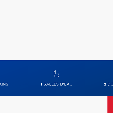
AINS
1
SALLES D'EAU
2
DO