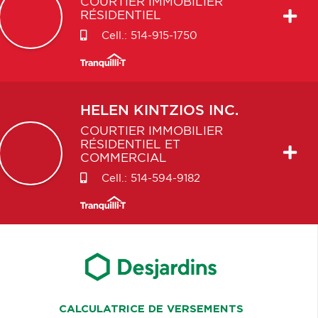
COURTIER IMMOBILIER
RÉSIDENTIEL
Cell.:
514-915-1750
HELEN
KINTZIOS INC.
COURTIER IMMOBILIER
RÉSIDENTIEL ET
COMMERCIAL
Cell.:
514-594-9182
CALCULATRICE DE VERSEMENTS