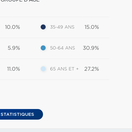
10.0%
15.0%
35-49 ANS
5.9%
30.9%
50-64 ANS
11.0%
27.2%
65 ANS ET +
 STATISTIQUES