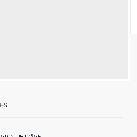
ES
 GROUPE D'ÂGE