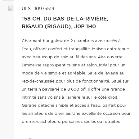
ULS : 10975519
158 CH. DU BAS-DE-LA-RIVIÈRE,
RIGAUD (RIGAUD),
J0P 1H0
Charmant bungalow de 2 chambres avec accès à
l'eau, offrant confort et tranquillité. Maison entretenue
avec beaucoup de soin au fil des ans. Aire ouverte
lumineuse regroupant cuisine et salon, idéal pour un
mode de vie simple et agréable. Salle de lavage au
rez-de-chaussée pour plus de fonctionnalité. Situé sur
un terrain paysagé de 8 600 pi², il offre une grande
intimité sans voisins à l'arrière ni sur le côté droit.
Garage détaché simple et accès à l'eau, parfait pour
les amateurs de plein air. Une excellente occasion pour
premiers acheteurs, personnes seules ou retraités
recherchant un mode de vie paisible.