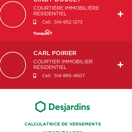
COURTIÈRE IMMOBILIÈRE
RÉSIDENTIEL
Cell.:
514-952-1273
CARL
POIRIER
COURTIER IMMOBILIER
RÉSIDENTIEL
Cell.:
514-895-4607
CALCULATRICE DE VERSEMENTS