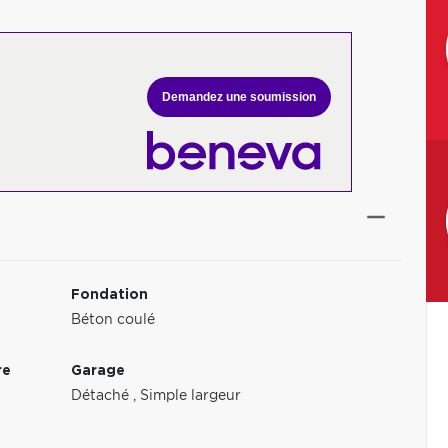
Demandez une soumission
Fondation
Béton coulé
re
Garage
Détaché
,
Simple largeur