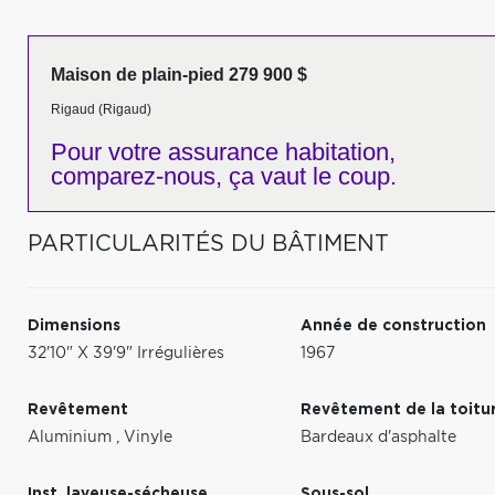
Maison de plain-pied 279 900 $
Rigaud (Rigaud)
Pour votre
assurance habitation,
comparez-nous,
ça vaut le coup.
PARTICULARITÉS DU BÂTIMENT
Dimensions
Année de construction
32'10" X 39'9" Irrégulières
1967
Revêtement
Revêtement de la toitu
Aluminium
,
Vinyle
Bardeaux d'asphalte
Inst. laveuse-sécheuse
Sous-sol