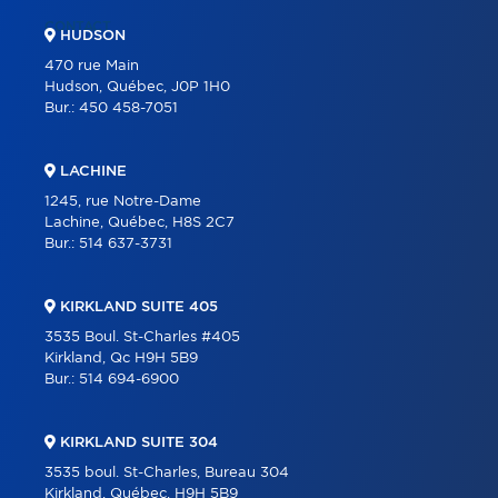
CONTACT
HUDSON
470 rue Main
Hudson, Québec, J0P 1H0
Bur.:
450 458-7051
LACHINE
1245, rue Notre-Dame
Lachine, Québec, H8S 2C7
Bur.:
514 637-3731
KIRKLAND SUITE 405
3535 Boul. St-Charles #405
Kirkland, Qc H9H 5B9
Bur.:
514 694-6900
KIRKLAND SUITE 304
3535 boul. St-Charles, Bureau 304
Kirkland, Québec, H9H 5B9