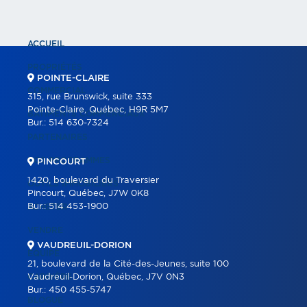
ACCUEIL
PROPRIÉTÉS
POINTE-CLAIRE
COMMERCIAL
315, rue Brunswick, suite 333
Pointe-Claire, Québec, H9R 5M7
BÂTIMENTS COMMERCIAUX
Bur.:
514 630-7324
PARTENAIRES
NOS PROGRAMMES
PINCOURT
1420, boulevard du Traversier
OUTILS IMMOBILIERS
Pincourt, Québec, J7W 0K8
Bur.:
514 453-1900
ACHETER
VENDRE
VAUDREUIL-DORION
ÉQUIPE
21, boulevard de la Cité-des-Jeunes, suite 100
CARRIÈRE
Vaudreuil-Dorion, Québec, J7V 0N3
Bur.:
450 455-5747
BLOGUE