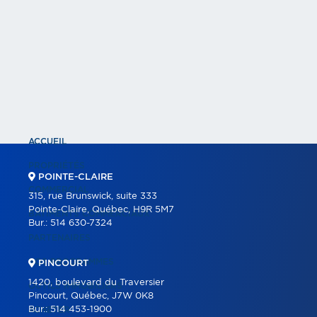
ACCUEIL
PROPRIÉTÉS
POINTE-CLAIRE
COMMERCIAL
315, rue Brunswick, suite 333
Pointe-Claire, Québec, H9R 5M7
BÂTIMENTS COMMERCIAUX
Bur.:
514 630-7324
PARTENAIRES
NOS PROGRAMMES
PINCOURT
1420, boulevard du Traversier
OUTILS IMMOBILIERS
Pincourt, Québec, J7W 0K8
Bur.:
514 453-1900
ACHETER