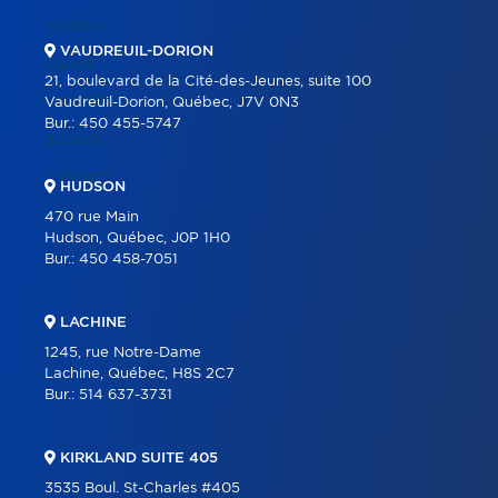
VENDRE
VAUDREUIL-DORION
ÉQUIPE
21, boulevard de la Cité-des-Jeunes, suite 100
CARRIÈRE
Vaudreuil-Dorion, Québec, J7V 0N3
Bur.:
450 455-5747
BLOGUE
CONTACT
HUDSON
470 rue Main
Hudson, Québec, J0P 1H0
Bur.:
450 458-7051
LACHINE
1245, rue Notre-Dame
Lachine, Québec, H8S 2C7
Bur.:
514 637-3731
KIRKLAND SUITE 405
3535 Boul. St-Charles #405